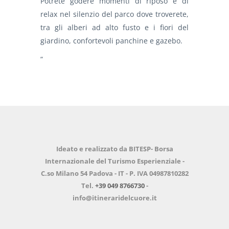
Potrete godere momenti di riposo e di
relax nel silenzio del parco dove troverete,
tra gli alberi ad alto fusto e i fiori del
giardino, confortevoli panchine e gazebo.
“
Ideato e realizzato da BITESP- Borsa
Internazionale del Turismo Esperienziale -
C.so Milano 54 Padova - IT - P. IVA 04987810282
Tel.
+39 049 8766730
-
info@itineraridelcuore.it