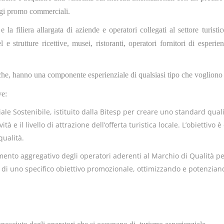
aggi promo commerciali.
 e la filiera allargata di aziende e operatori collegati al settore turistic
 e strutture ricettive, musei, ristoranti, operatori fornitori di espe
stiche, hanno una componente esperienziale di qualsiasi tipo che vogliono
ve:
le Sostenibile, istituito dalla Bitesp per creare uno standard quali
à e il livello di attrazione dell’offerta turistica locale. L’obiettivo 
qualità.
mento aggregativo degli operatori aderenti al Marchio di Qualità p
 di uno specifico obiettivo promozionale, ottimizzando e potenziand