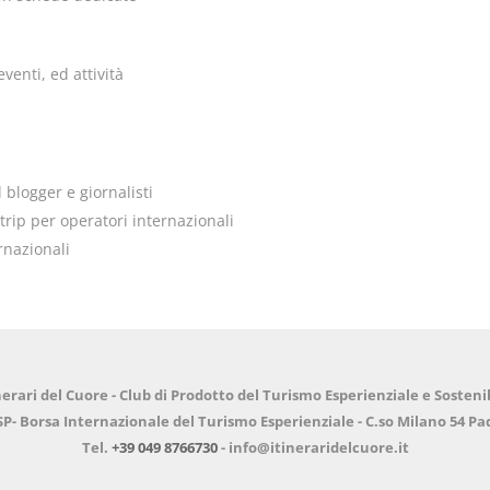
venti, ed attività
 blogger e giornalisti
trip per operatori internazionali
rnazionali
nerari del Cuore - Club di Prodotto del Turismo Esperienziale e Sosteni
SP- Borsa Internazionale del Turismo Esperienziale - C.so Milano 54 Pado
Tel.
+39 049 8766730
- info@itineraridelcuore.it