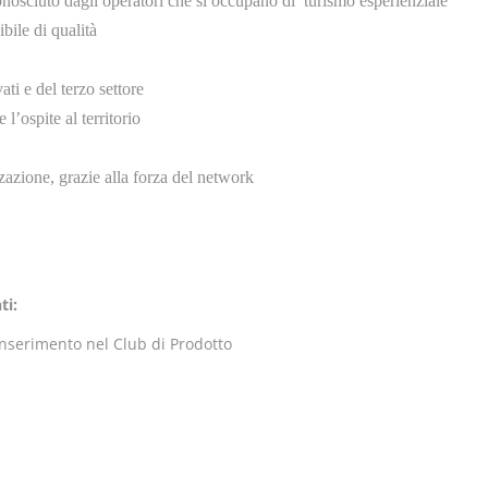
onosciuto dagli operatori che si occupano di turismo esperienziale
bile di qualità
ti e del terzo settore
l’ospite al territorio
azione, grazie alla forza del network
ti:
 inserimento nel Club di Prodotto